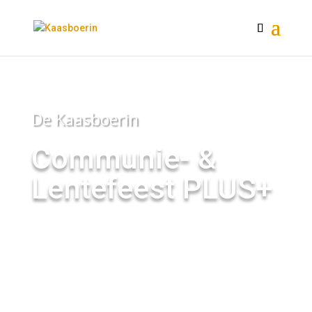
De Kaasboerin
Communie- &
Lentefeest PLUS+